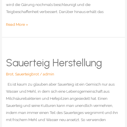
wird die Gärung nochmals beschleunigt und die
Teigbeschaffenheit verbessert. Darüber hinaus erhält das
Sauerteig-
Read More »
Mischbrot
Sauerteig Herstellung
Brot
,
Sauerteigbrot
/
admin
Es ist kaum zu glauben aber Sauerteig ist ein Gemisch nur aus
Wasser und Mehl, in dem sich eine Lebensgemeinschaft aus
Milchsäurebakterien und Hefepilzen angesiedelt hat. Einen
Sauerteig und seine Kulturen kann man unendlich vermehren,
indem man immer einen Teil des Sauerteiges wegnimmt und ihn
mit frischem Mehl und Wasser neu ansetzt. So verwenden