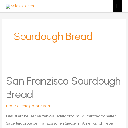
Zum
Hau
Inhalt
springen
Sourdough Bread
San Franzisco Sourdough
Bread
Brot
,
Sauerteigbrot
/
admin
Das ist ein helles Weizen-Sauerteigbrot im Stil der traditionellen
Sauerteigbrote der französischen Siedler in Amerika. Ich liebe