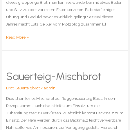
dieses grobporige Brot, man kann es wunderbar mit etwas Butter
und Salz zu oder vor einem Essen servieren. Es bedarf einiger
Übung und Geduld bevor es wirklich gelingt Seit Mai diesen
Jahres macht Lutz Geißler vom Plötzblog zusammen […]
San
Read More »
Franzisco
Sourdough
Bread
Sauerteig-Mischbrot
Brot
,
Sauerteigbrot
/
admin
Dies ist ein feines Mischbrot auf Roggensauerteig Basis. In dem
Rezept kommt auch etwas Hefe zum Einsatz, um die
Zubereitungszeit zu verkürzen. Zusätzlich kommt Backmalz zum
Einsatz. Der Hefe werden durch das Backmalz leicht verwertbare
Nährstoffe, wie Aminosäuren, zur Verfügung gestellt. Hierdurch