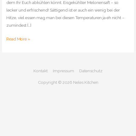
dem Ihr Euch abkühlen könnt. Eisgekühlter Melonensaft – so
lecker und erfrischend! Sättigend ist er auch ein wenig bei der
Hitze, viel essen mag man bei diesen Temperaturen ja eh nicht –
zumindest […]
Melonensaft
Read More »
–
Melon
juice
Kontakt
Impressum
Datenschutz
Copyright © 2026
Neles Kitchen