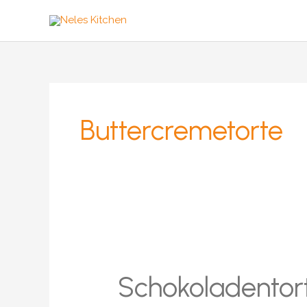
Zum
Inhalt
springen
Buttercremetorte
Schokoladentor