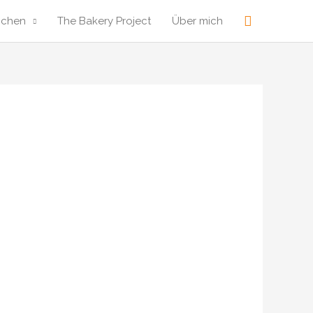
Suche
ochen
The Bakery Project
Über mich