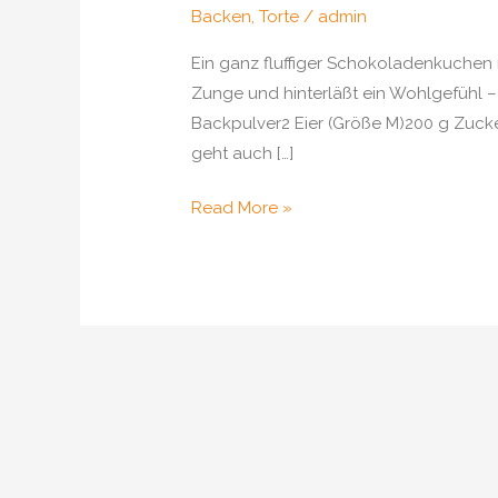
Backen
,
Torte
/
admin
Ein ganz fluffiger Schokoladenkuchen m
Zunge und hinterläßt ein Wohlgefühl – 
Backpulver2 Eier (Größe M)200 g Zuc
geht auch […]
Schokoladentorte
Read More »
mit
Beeren-
Creme